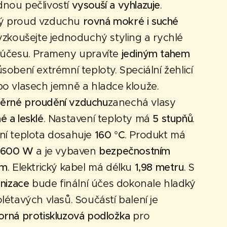
nou pečlivostí
vysouší a vyhlazuje
.
ý proud vzduchu
rovná mokré i suché
yzkoušejte jednoduchý styling a rychlé
 účesu. Prameny upravíte
jediným tahem
sobení extrémní teploty. Speciální žehlicí
po vlasech jemně a hladce klouže.
rné proudění vzduchu
zanechá vlasy
 a lesklé
. Nastavení teploty má
5 stupňů
.
ní teplota dosahuje
160 °C
. Produkt má
 600 W
a je vybaven
bezpečnostním
ím
. Elektrický kabel má délku
1,98 metru
. S
onizace
bude finální účes dokonale hladký
létavých vlasů. Součástí balení je
orná protiskluzová podložka
pro