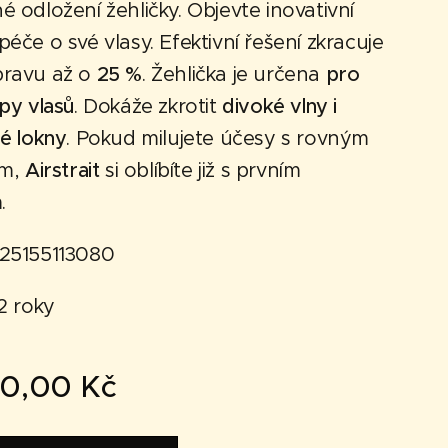
 odložení žehličky. Objevte inovativní
éče o své vlasy. Efektivní řešení zkracuje
ravu až o
25 %
. Žehlička je určena
pro
py vlasů
. Dokáže zkrotit
divoké vlny i
é lokny
. Pokud milujete účesy s rovným
em,
Airstrait
si oblíbíte již s prvním
.
25155113080
2 roky
50,00
Kč