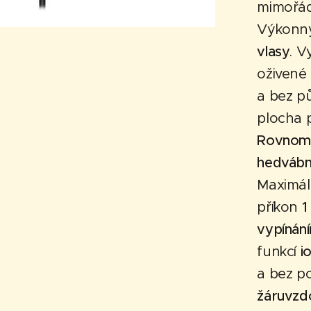
mimořád
Výkonn
vlasy
. V
oživené
a bez pů
plocha 
Rovnomě
hedvábné
Maximál
příkon
1
vypínán
funkcí
i
a bez po
žáruvzd