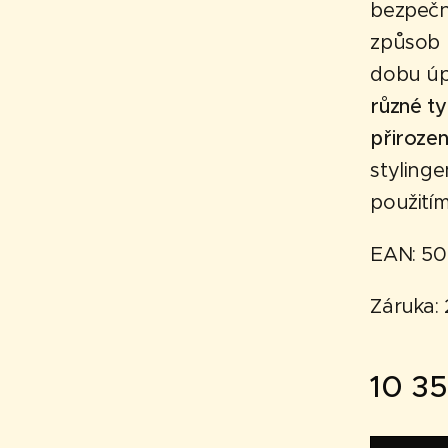
bezpečné
způsob p
dobu úp
různé ty
přirozen
styling
použitím
EAN: 50
Záruka: 
10 3