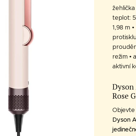
žehlička
teplot: 
1,98 m •
protiskl
prouděn
režim • 
aktivní
Dyson 
Rose G
Objevte 
Dyson Ai
jedinečn