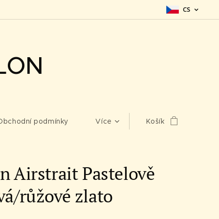
CS
LON
Obchodní podmínky
Více
Košík
n Airstrait Pastelově
vá/růžové zlato