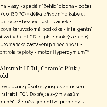
 na vlasy • speciální žehlicí plocha • počet
5 (do 160 °C) • délka přívodního kabelu:
 ionizace • bezpečnostní zámek •
uzová žáruvzdorná podložka • inteligentní
í vzduchu • LCD displej • mokrý a suchý
automatické zastavení při nečinnosti •
 kontrola teploty • motor Hyperdymium™
Airstrait HT01, Ceramic Pink /
old
revoluční způsob stylingu s žehličkou
rstrait HT01
. Dopřejte svým vlasům
ou péči
. Žehlička jednotlivé prameny s