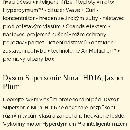
fixaci účesu • inteligentní řízení teploty • motor
Hyperdymium™ • difuzér Wave + Curl •
koncentrátor • hřeben se širokými zuby • nástavec
proti polétavým vlasům s Coanda efektem •
nástavec pro jemné sušení • režim ochrany
pokožky • paměť uložení nástavců • detektor
zastavení pohybu • technologie Air Multiplier™ •
prémiový úložný box
Dyson Supersonic Nural HD16, Jasper
Plum
Dopřejte svým vlasům profesionální péči.
Dyson
Supersonic Nural HD16
se dokonale přizpůsobí
různým typům vlasů
a zanechá je hedvábně lesklé.
Výkonný motor
Hyperdymium™
a
inteligentní řízení