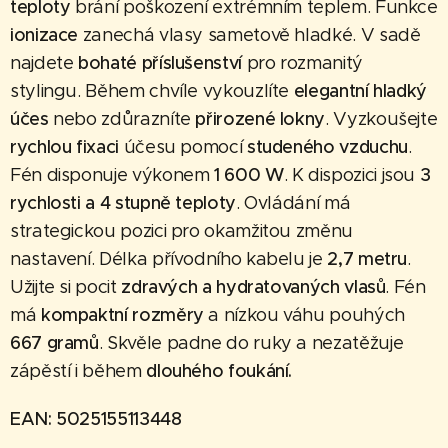
teploty
brání poškození extrémním teplem. Funkce
ionizace
zanechá vlasy sametově hladké. V sadě
najdete
bohaté příslušenství
pro rozmanitý
stylingu. Během chvíle vykouzlíte
elegantní hladký
účes
nebo zdůrazníte
přirozené lokny
. Vyzkoušejte
rychlou fixaci
účesu pomocí
studeného vzduchu
.
Fén disponuje výkonem
1 600 W
. K dispozici jsou
3
rychlosti a 4 stupně teploty
. Ovládání má
strategickou pozici pro okamžitou změnu
nastavení. Délka přívodního kabelu je
2,7 metru
.
Užijte si pocit
zdravých a hydratovaných vlasů
. Fén
má
kompaktní rozměry
a nízkou váhu pouhých
667 gramů
. Skvěle padne do ruky a nezatěžuje
zápěstí i během
dlouhého foukání.
EAN: 5025155113448